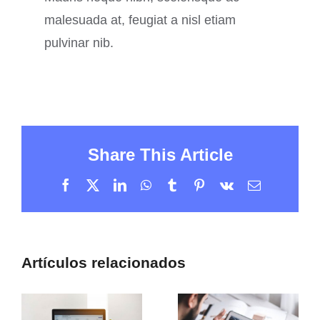
malesuada at, feugiat a nisl etiam
pulvinar nib.
Share This Article
Facebook
X
LinkedIn
WhatsApp
Tumblr
Pinterest
Vk
Correo
electrónico
Artículos relacionados