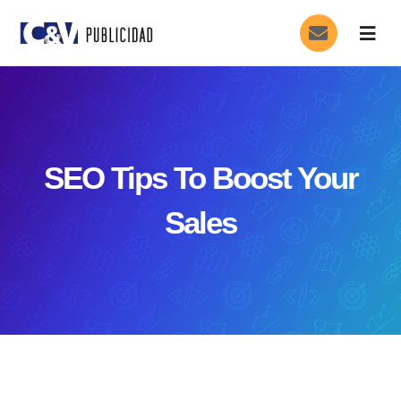
Saltar
Togg
al
Navig
contenido
Inicio
La Agencia
SEO Tips To Boost Your
Servicios
Sales
Contacto